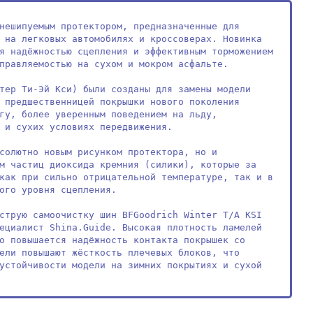
нешипуемым протектором, предназначенные для 
 на легковых автомобилях и кроссоверах. Новинка 
я надёжностью сцепления и эффективным торможением 
правляемостью на сухом и мокром асфальте.

тер Ти-Эй Кси) были созданы для замены модели 
 предшественницей покрышки нового поколения 
гу, более уверенным поведением на льду, 
 и сухих условиях передвижения.

солютно новым рисунком протектора, но и 
м частиц диоксида кремния (силики), которые за 
как при сильно отрицательной температуре, так и в 
ого уровня сцепления.

струю самоочистку шин BFGoodrich Winter T/A KSI 
ециалист Shina.Guide. Высокая плотность ламелей 
о повышается надёжность контакта покрышек со 
ели повышают жёсткость плечевых блоков, что 
устойчивости модели на зимних покрытиях и сухой 