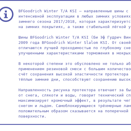
BFGoodrich Winter T/A KSI – направленные шины с 
интенсивной эксплуатации в любых зимних условиях
зимнего сезона 2017/2018, которая характеризуетс
на зимних покрытиях, а также стабильной лёгкой у
Шины BFGoodrich Winter T/A KSI (Би Эф Гудрич Вин
2009 года BFGoodrich Winter Slalom KSI. От своей
отличаются лучшей проходимостью по глубокому сне
улучшенными характеристиками торможения в мокрых
В некоторой степени это обусловлено не только аб
применением резиновой смеси с большим количество
счёт сохранения высокой эластичности протектора 
тёплые зимние дни, способствуют сохранению высок
Направленность рисунка протектора отвечает за бы
от снега, слякоти и воды, говорит технический сп
максимизирует кромочный эффект, в результате чег
снегом и льдом. Самоблокирующиеся трёхмерные лам
положительным образом сказывается на поперечной 
поверхности.