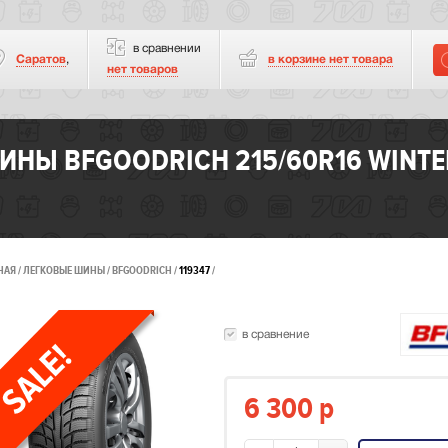
в сравнении
Саратов
,
в корзине нет
товара
нет товаров
ИНЫ BFGOODRICH 215/60R16 WINTER
НАЯ
ЛЕГКОВЫЕ ШИНЫ
BFGOODRICH
119347
в сравнение
6 300
p