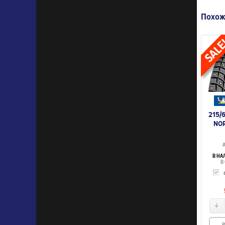
Похож
215/6
NOR
А
В НА
В 
В