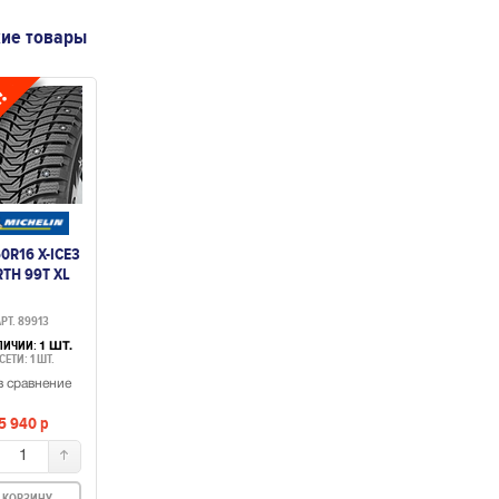
ие товары
0R16 X-ICE3
TH 99T XL
РТ. 89913
ЛИЧИИ:
1 ШТ.
СЕТИ: 1 ШТ.
в сравнение
5 940
p
1
 КОРЗИНУ