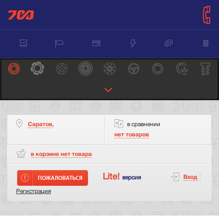
Саратов
,
в сравнении
нет товаров
в корзине нет
товара
Lite!
Вход
версия
Регистрация