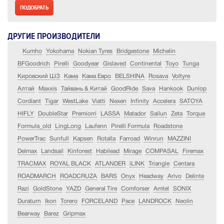
ДРУГИЕ ПРОИЗВОДИТЕЛИ
Kumho
Yokohama
Nokian Tyres
Bridgestone
Michelin
BFGoodrich
Pirelli
Goodyear
Gislaved
Continental
Toyo
Tunga
Кировский ШЗ
Кама
Кама Евро
BELSHINA
Rosava
Voltyre
Алтай
Maxxis
Тайвань & Китай
GoodRide
Sava
Hankook
Dunlop
Cordiant
Tigar
WestLake
Viatti
Nexen
Infinity
Accelera
SATOYA
HIFLY
DoubleStar
Premiorri
LASSA
Matador
Sailun
Zeta
Torque
Formula_old
LingLong
Laufenn
Pirelli Formula
Roadstone
PowerTrac
Sunfull
Kapsen
Rotalla
Farroad
Winrun
MAZZINI
Delmax
Landsail
Kinforest
Habilead
Mirage
COMPASAL
Firemax
TRACMAX
ROYAL BLACK
ATLANDER
iLINK
Triangle
Centara
ROADMARCH
ROADCRUZA
BARS
Onyx
Headway
Arivo
Delinte
Razi
GoldStone
YAZD
General Tire
Comforser
Amtel
SONIX
Duraturn
Ikon
Torero
FORCELAND
Pace
LANDROCK
Neolin
Bearway
Barez
Gripmax