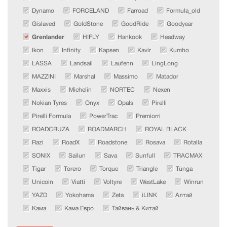
Dynamo
FORCELAND
Farroad
Formula_old
Gislaved
GoldStone
GoodRide
Goodyear
Grenlander
HIFLY
Hankook
Headway
Ikon
Infinity
Kapsen
Kavir
Kumho
LASSA
Landsail
Laufenn
LingLong
MAZZINI
Marshal
Massimo
Matador
Maxxis
Michelin
NORTEC
Nexen
Nokian Tyres
Onyx
Opals
Pirelli
Pirelli Formula
PowerTrac
Premiorri
ROADCRUZA
ROADMARCH
ROYAL BLACK
Razi
RoadX
Roadstone
Rosava
Rotalla
SONIX
Sailun
Sava
Sunfull
TRACMAX
Tigar
Torero
Torque
Triangle
Tunga
Unicoin
Viatti
Voltyre
WestLake
Winrun
YAZD
Yokohama
Zeta
iLINK
Алтай
Кама
Кама Евро
Тайвань & Китай