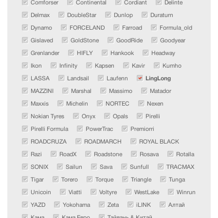
Comforser
Continental
Cordiant
Delinte
Delmax
DoubleStar
Dunlop
Duraturn
Dynamo
FORCELAND
Farroad
Formula_old
Gislaved
GoldStone
GoodRide
Goodyear
Grenlander
HIFLY
Hankook
Headway
Ikon
Infinity
Kapsen
Kavir
Kumho
LASSA
Landsail
Laufenn
LingLong
MAZZINI
Marshal
Massimo
Matador
Maxxis
Michelin
NORTEC
Nexen
Nokian Tyres
Onyx
Opals
Pirelli
Pirelli Formula
PowerTrac
Premiorri
ROADCRUZA
ROADMARCH
ROYAL BLACK
Razi
RoadX
Roadstone
Rosava
Rotalla
SONIX
Sailun
Sava
Sunfull
TRACMAX
Tigar
Torero
Torque
Triangle
Tunga
Unicoin
Viatti
Voltyre
WestLake
Winrun
YAZD
Yokohama
Zeta
iLINK
Алтай
Кама
Кама Евро
Тайвань & Китай