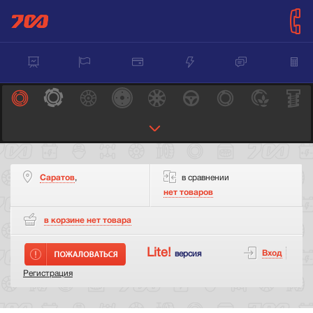
Саратов
,
в сравнении
нет товаров
в корзине нет
товара
Lite!
Вход
версия
Регистрация