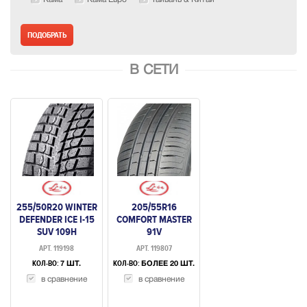
В СЕТИ
255/50R20 WINTER
205/55R16
DEFENDER ICE I-15
COMFORT MASTER
SUV 109H
91V
НЕШИПУЕМАЯ
АРТ. 119198
АРТ. 119807
КОЛ-ВО:
КОЛ-ВО:
7 ШТ.
БОЛЕЕ 20 ШТ.
в сравнение
в сравнение