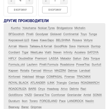
4
1
В КОРЗИНУ
В КОРЗИНУ
ДРУГИЕ ПРОИЗВОДИТЕЛИ
Kumho
Yokohama
Nokian Tyres
Bridgestone
Michelin
BFGoodrich
Pirelli
Goodyear
Gislaved
Continental
Toyo
Tunga
Кировский ШЗ
Кама
Кама Евро
BELSHINA
Rosava
Voltyre
Алтай
Maxxis
Тайвань & Китай
GoodRide
Sava
Hankook
Dunlop
Cordiant
Tigar
WestLake
Viatti
Nexen
Infinity
Accelera
SATOYA
HIFLY
DoubleStar
Premiorri
LASSA
Matador
Sailun
Zeta
Torque
Formula_old
Laufenn
Pirelli Formula
Roadstone
PowerTrac
Sunfull
Kapsen
Rotalla
Farroad
Winrun
MAZZINI
Delmax
Landsail
Kinforest
Habilead
Mirage
COMPASAL
Firemax
TRACMAX
ROYAL BLACK
ATLANDER
iLINK
Triangle
Centara
ROADMARCH
ROADCRUZA
BARS
Onyx
Headway
Arivo
Delinte
Razi
GoldStone
YAZD
General Tire
Comforser
Grenlander
Amtel
SONIX
Duraturn
Ikon
Torero
FORCELAND
Pace
LANDROCK
Neolin
Bearway
Barez
Gripmax