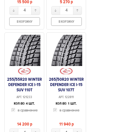
15 500
p
5 270
p
4
4
В КОРЗИНУ
В КОРЗИНУ
255/55R20 WINTER
265/50R20 WINTER
DEFENDER ICE I-15
DEFENDER ICE I-15
SUV 110T
SUV 107T
НЕШИПУЕМАЯ
НЕШИПУЕМАЯ
АРТ. 121233
АРТ. 122811
КОЛ-ВО:
КОЛ-ВО:
4 ШТ.
1 ШТ.
в сравнение
в сравнение
14 200
p
11 940
p