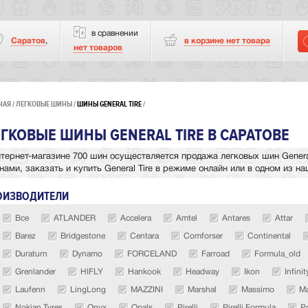
в сравнении
Саратов
,
в корзине нет
товара
нет товаров
НАЯ
ЛЕГКОВЫЕ ШИНЫ
ШИНЫ GENERAL TIRE
ГКОВЫЕ ШИНЫ GENERAL TIRE В САРАТОВЕ
нтернет-магазине 700 шин осуществляется продажа легковых шин General
нами, заказать и купить General Tire в режиме онлайн или в одном из н
ОИЗВОДИТЕЛИ
Все
ATLANDER
Accelera
Amtel
Antares
Attar
Barez
Bridgestone
Centara
Comforser
Continental
Duraturn
Dynamo
FORCELAND
Farroad
Formula_old
Grenlander
HIFLY
Hankook
Headway
Ikon
Infinit
Laufenn
LingLong
MAZZINI
Marshal
Massimo
Ma
Nokian Tyres
Onyx
Opals
Pirelli
Pirelli Formula
P