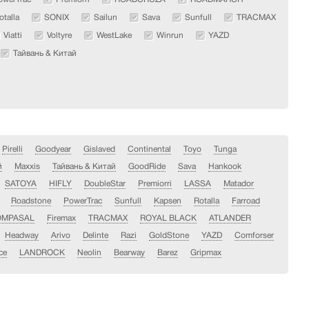
otalla
SONIX
Sailun
Sava
Sunfull
TRACMAX
Viatti
Voltyre
WestLake
Winrun
YAZD
Тайвань & Китай
Pirelli
Goodyear
Gislaved
Continental
Toyo
Tunga
й
Maxxis
Тайвань & Китай
GoodRide
Sava
Hankook
SATOYA
HIFLY
DoubleStar
Premiorri
LASSA
Matador
Roadstone
PowerTrac
Sunfull
Kapsen
Rotalla
Farroad
OMPASAL
Firemax
TRACMAX
ROYAL BLACK
ATLANDER
Headway
Arivo
Delinte
Razi
GoldStone
YAZD
Comforser
ce
LANDROCK
Neolin
Bearway
Barez
Gripmax