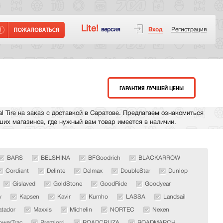
Lite!
версия
Вход
Регистрация
ГАРАНТИЯ ЛУЧШЕЙ ЦЕНЫ
 Tire на заказ с доставкой в Саратове. Предлагаем ознакомиться
аших магазинов, где нужный вам товар имеется в наличии.
BARS
BELSHINA
BFGoodrich
BLACKARROW
Cordiant
Delinte
Delmax
DoubleStar
Dunlop
Gislaved
GoldStone
GoodRide
Goodyear
y
Kapsen
Kavir
Kumho
LASSA
Landsail
tador
Maxxis
Michelin
NORTEC
Nexen
owerTrac
Premiorri
ROADCRUZA
ROADMARCH