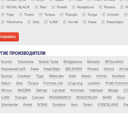
ROYAL BLACK
Razi
RoadX
Roadstone
Rosava
R
Tigar
Torero
Torque
Triangle
Tunga
Unicoin
Yokohama
Zeta
iLINK
Алтай
Кама
Кама Евро
УГИЕ ПРОИЗВОДИТЕЛИ
Kumho
Yokohama
Nokian Tyres
Bridgestone
Michelin
BFGoodrich
Кировский ШЗ
Кама
Кама Евро
BELSHINA
Rosava
Voltyre
Алта
Dunlop
Cordiant
Tigar
WestLake
Viatti
Nexen
Infinity
Accelera
Sailun
Zeta
Torque
Formula_old
LingLong
Laufenn
Pirelli Formula
Winrun
MAZZINI
Delmax
Landsail
Kinforest
Habilead
Mirage
C
iLINK
Triangle
Centara
ROADMARCH
ROADCRUZA
BARS
Onyx
Grenlander
Amtel
SONIX
Duraturn
Ikon
Torero
FORCELAND
Pa