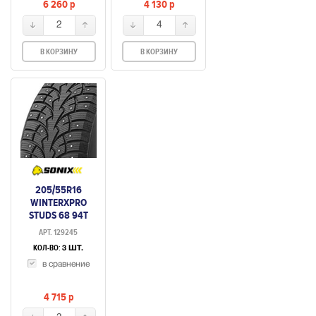
6 260
p
4 130
p
2
4
В КОРЗИНУ
В КОРЗИНУ
205/55R16
WINTERXPRO
STUDS 68 94T
ШИП.
АРТ. 129245
КОЛ-ВО:
3 ШТ.
в сравнение
4 715
p