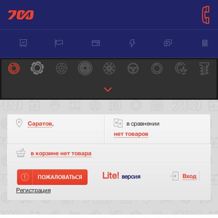
Саратов
,
в сравнении
нет товаров
в корзине нет
товара
Lite!
Вход
версия
Регистрация