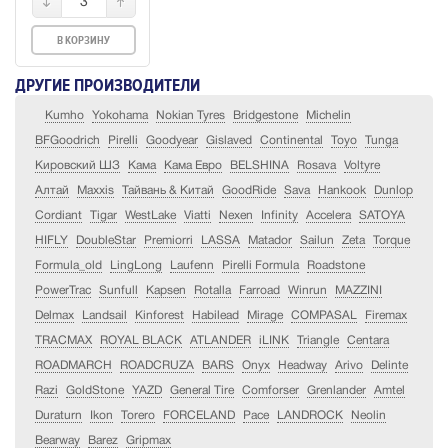
3
В КОРЗИНУ
ДРУГИЕ ПРОИЗВОДИТЕЛИ
Kumho
Yokohama
Nokian Tyres
Bridgestone
Michelin
BFGoodrich
Pirelli
Goodyear
Gislaved
Continental
Toyo
Tunga
Кировский ШЗ
Кама
Кама Евро
BELSHINA
Rosava
Voltyre
Алтай
Maxxis
Тайвань & Китай
GoodRide
Sava
Hankook
Dunlop
Cordiant
Tigar
WestLake
Viatti
Nexen
Infinity
Accelera
SATOYA
HIFLY
DoubleStar
Premiorri
LASSA
Matador
Sailun
Zeta
Torque
Formula_old
LingLong
Laufenn
Pirelli Formula
Roadstone
PowerTrac
Sunfull
Kapsen
Rotalla
Farroad
Winrun
MAZZINI
Delmax
Landsail
Kinforest
Habilead
Mirage
COMPASAL
Firemax
TRACMAX
ROYAL BLACK
ATLANDER
iLINK
Triangle
Centara
ROADMARCH
ROADCRUZA
BARS
Onyx
Headway
Arivo
Delinte
Razi
GoldStone
YAZD
General Tire
Comforser
Grenlander
Amtel
Duraturn
Ikon
Torero
FORCELAND
Pace
LANDROCK
Neolin
Bearway
Barez
Gripmax