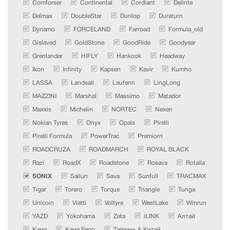
Comforser
Continental
Cordiant
Delinte
Delmax
DoubleStar
Dunlop
Duraturn
Dynamo
FORCELAND
Farroad
Formula_old
Gislaved
GoldStone
GoodRide
Goodyear
Grenlander
HIFLY
Hankook
Headway
Ikon
Infinity
Kapsen
Kavir
Kumho
LASSA
Landsail
Laufenn
LingLong
MAZZINI
Marshal
Massimo
Matador
Maxxis
Michelin
NORTEC
Nexen
Nokian Tyres
Onyx
Opals
Pirelli
Pirelli Formula
PowerTrac
Premiorri
ROADCRUZA
ROADMARCH
ROYAL BLACK
Razi
RoadX
Roadstone
Rosava
Rotalla
SONIX
Sailun
Sava
Sunfull
TRACMAX
Tigar
Torero
Torque
Triangle
Tunga
Unicoin
Viatti
Voltyre
WestLake
Winrun
YAZD
Yokohama
Zeta
iLINK
Алтай
Кама
Кама Евро
Тайвань & Китай