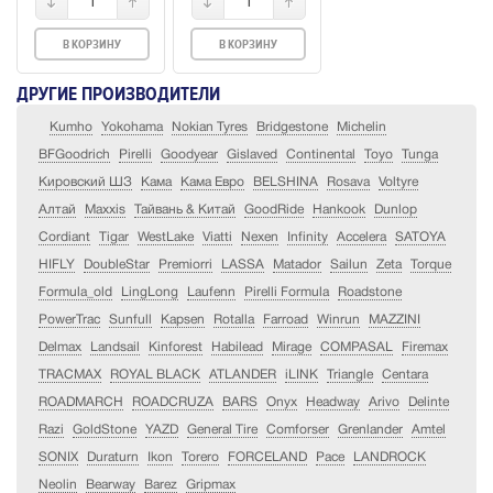
1
1
В КОРЗИНУ
В КОРЗИНУ
ДРУГИЕ ПРОИЗВОДИТЕЛИ
Kumho
Yokohama
Nokian Tyres
Bridgestone
Michelin
BFGoodrich
Pirelli
Goodyear
Gislaved
Continental
Toyo
Tunga
Кировский ШЗ
Кама
Кама Евро
BELSHINA
Rosava
Voltyre
Алтай
Maxxis
Тайвань & Китай
GoodRide
Hankook
Dunlop
Cordiant
Tigar
WestLake
Viatti
Nexen
Infinity
Accelera
SATOYA
HIFLY
DoubleStar
Premiorri
LASSA
Matador
Sailun
Zeta
Torque
Formula_old
LingLong
Laufenn
Pirelli Formula
Roadstone
PowerTrac
Sunfull
Kapsen
Rotalla
Farroad
Winrun
MAZZINI
Delmax
Landsail
Kinforest
Habilead
Mirage
COMPASAL
Firemax
TRACMAX
ROYAL BLACK
ATLANDER
iLINK
Triangle
Centara
ROADMARCH
ROADCRUZA
BARS
Onyx
Headway
Arivo
Delinte
Razi
GoldStone
YAZD
General Tire
Comforser
Grenlander
Amtel
SONIX
Duraturn
Ikon
Torero
FORCELAND
Pace
LANDROCK
Neolin
Bearway
Barez
Gripmax