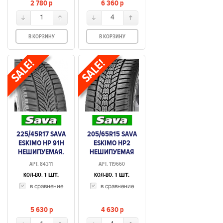
2 780
p
6 360
p
1
4
В КОРЗИНУ
В КОРЗИНУ
225/45R17 SAVA
205/65R15 SAVA
ESKIMO HP 91H
ESKIMO HP2
НЕШИПУЕМАЯ.
НЕШИПУЕМАЯ
АРТ. 84311
АРТ. 119660
КОЛ-ВО:
КОЛ-ВО:
1 ШТ.
1 ШТ.
в сравнение
в сравнение
5 630
p
4 630
p