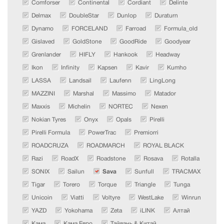
Comforser
Continental
Cordiant
Delinte
Delmax
DoubleStar
Dunlop
Duraturn
Dynamo
FORCELAND
Farroad
Formula_old
Gislaved
GoldStone
GoodRide
Goodyear
Grenlander
HIFLY
Hankook
Headway
Ikon
Infinity
Kapsen
Kavir
Kumho
LASSA
Landsail
Laufenn
LingLong
MAZZINI
Marshal
Massimo
Matador
Maxxis
Michelin
NORTEC
Nexen
Nokian Tyres
Onyx
Opals
Pirelli
Pirelli Formula
PowerTrac
Premiorri
ROADCRUZA
ROADMARCH
ROYAL BLACK
Razi
RoadX
Roadstone
Rosava
Rotalla
SONIX
Sailun
Sava
Sunfull
TRACMAX
Tigar
Torero
Torque
Triangle
Tunga
Unicoin
Viatti
Voltyre
WestLake
Winrun
YAZD
Yokohama
Zeta
iLINK
Алтай
Кама
Кама Евро
Тайвань & Китай