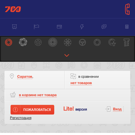
Саратов
,
в сравнении
нет товаров
в корзине нет
товара
Lite!
Вход
версия
Регистрация