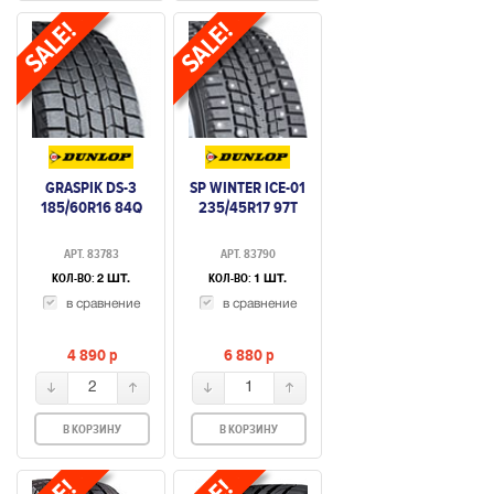
GRASPIK DS-3
SP WINTER ICE-01
185/60R16 84Q
235/45R17 97T
АРТ. 83783
АРТ. 83790
КОЛ-ВО:
КОЛ-ВО:
2 ШТ.
1 ШТ.
в сравнение
в сравнение
4 890
p
6 880
p
2
1
В КОРЗИНУ
В КОРЗИНУ