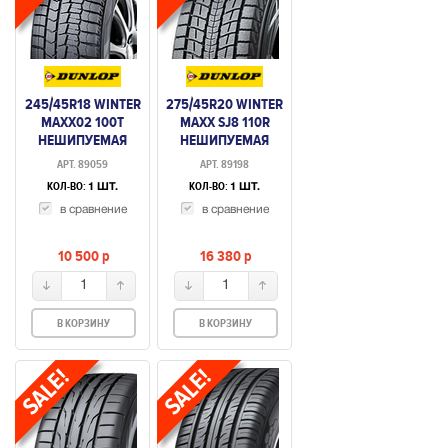
245/45R18 WINTER
275/45R20 WINTER
MAXX02 100T
MAXX SJ8 110R
НЕШИПУЕМАЯ
НЕШИПУЕМАЯ
АРТ. 89059
АРТ. 89198
КОЛ-ВО:
КОЛ-ВО:
1 ШТ.
1 ШТ.
в сравнение
в сравнение
10 500
p
16 380
p
1
1
В КОРЗИНУ
В КОРЗИНУ