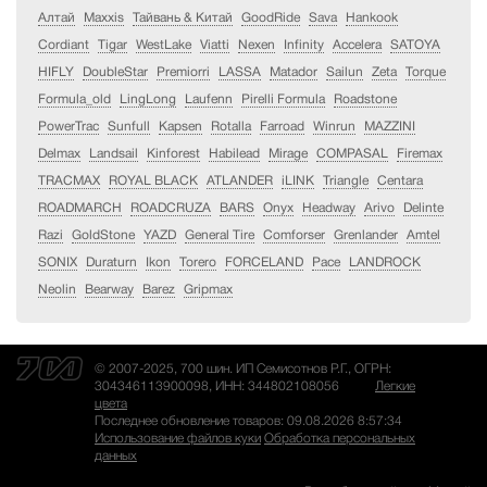
Алтай
Maxxis
Тайвань & Китай
GoodRide
Sava
Hankook
Cordiant
Tigar
WestLake
Viatti
Nexen
Infinity
Accelera
SATOYA
HIFLY
DoubleStar
Premiorri
LASSA
Matador
Sailun
Zeta
Torque
Formula_old
LingLong
Laufenn
Pirelli Formula
Roadstone
PowerTrac
Sunfull
Kapsen
Rotalla
Farroad
Winrun
MAZZINI
Delmax
Landsail
Kinforest
Habilead
Mirage
COMPASAL
Firemax
TRACMAX
ROYAL BLACK
ATLANDER
iLINK
Triangle
Centara
ROADMARCH
ROADCRUZA
BARS
Onyx
Headway
Arivo
Delinte
Razi
GoldStone
YAZD
General Tire
Comforser
Grenlander
Amtel
SONIX
Duraturn
Ikon
Torero
FORCELAND
Pace
LANDROCK
Neolin
Bearway
Barez
Gripmax
© 2007-2025, 700 шин. ИП Семисотнов Р.Г., ОГРН:
304346113900098, ИНН: 344802108056
Легкие
цвета
Последнее обновление товаров: 09.08.2026 8:57:34
Использование файлов куки
Обработка персональных
данных