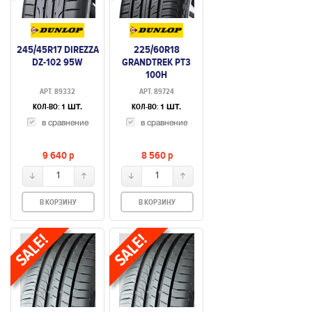
245/45R17 DIREZZA
225/60R18
DZ-102 95W
GRANDTREK PT3
100H
АРТ. 89332
АРТ. 89724
КОЛ-ВО:
КОЛ-ВО:
1 ШТ.
1 ШТ.
в сравнение
в сравнение
9 640
p
8 560
p
1
1
В КОРЗИНУ
В КОРЗИНУ