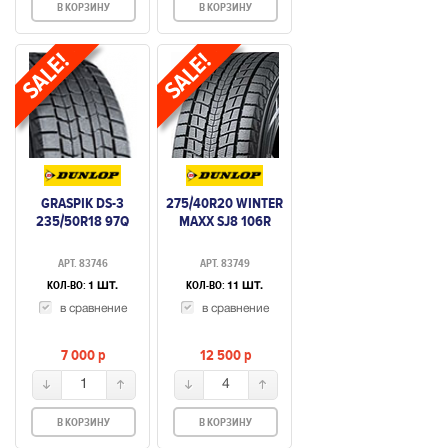
В КОРЗИНУ
В КОРЗИНУ
GRASPIK DS-3
275/40R20 WINTER
235/50R18 97Q
MAXX SJ8 106R
АРТ. 83746
АРТ. 83749
КОЛ-ВО:
КОЛ-ВО:
1 ШТ.
11 ШТ.
в сравнение
в сравнение
7 000
p
12 500
p
1
4
В КОРЗИНУ
В КОРЗИНУ