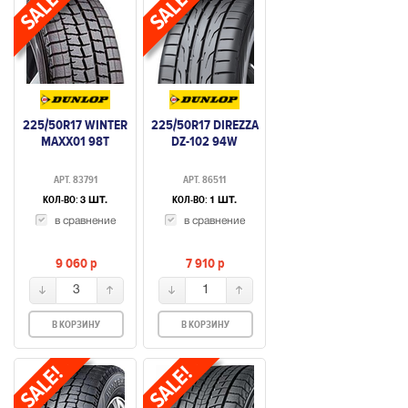
225/50R17 WINTER
225/50R17 DIREZZA
MAXX01 98T
DZ-102 94W
АРТ. 83791
АРТ. 86511
КОЛ-ВО:
КОЛ-ВО:
3 ШТ.
1 ШТ.
в сравнение
в сравнение
9 060
p
7 910
p
3
1
В КОРЗИНУ
В КОРЗИНУ