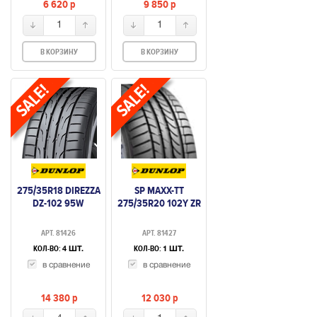
6 620
p
9 850
p
1
1
В КОРЗИНУ
В КОРЗИНУ
275/35R18 DIREZZA
SP MAXX-TT
DZ-102 95W
275/35R20 102Y ZR
АРТ. 81426
АРТ. 81427
КОЛ-ВО:
КОЛ-ВО:
4 ШТ.
1 ШТ.
в сравнение
в сравнение
14 380
p
12 030
p