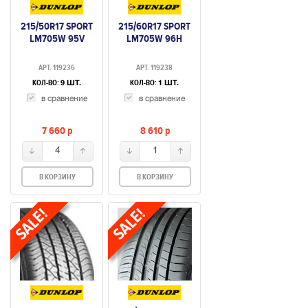
215/50R17 SPORT
215/60R17 SPORT
LM705W 95V
LM705W 96H
АРТ. 119236
АРТ. 119238
КОЛ-ВО:
КОЛ-ВО:
9 ШТ.
1 ШТ.
в сравнение
в сравнение
7 660
p
8 610
p
4
1
В КОРЗИНУ
В КОРЗИНУ