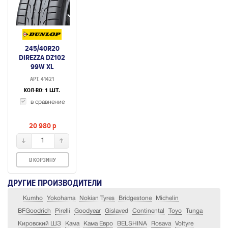
245/40R20
DIREZZA DZ102
99W XL
АРТ. 41421
КОЛ-ВО:
1 ШТ.
в сравнение
20 980
p
1
В КОРЗИНУ
ДРУГИЕ ПРОИЗВОДИТЕЛИ
Kumho
Yokohama
Nokian Tyres
Bridgestone
Michelin
BFGoodrich
Pirelli
Goodyear
Gislaved
Continental
Toyo
Tunga
Кировский ШЗ
Кама
Кама Евро
BELSHINA
Rosava
Voltyre