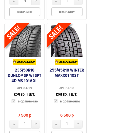
4
1
В КОРЗИНУ
В КОРЗИНУ
235/50R18
255/45R18 WINTER
DUNLOP SP WI SPT
MAXX01 103T
4D MS 101V XL
АРТ. 83729
АРТ. 83738
КОЛ-ВО:
КОЛ-ВО:
1 ШТ.
1 ШТ.
в сравнение
в сравнение
7 500
p
6 500
p
1
1