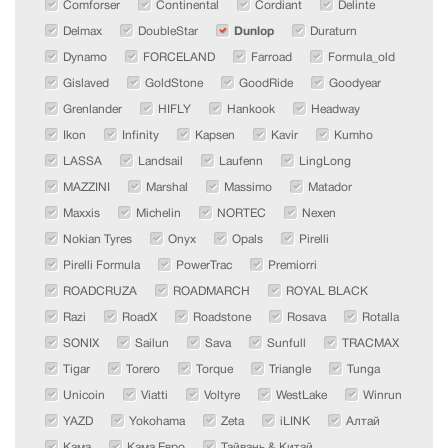
Comforser
Continental
Cordiant
Delinte
Delmax
DoubleStar
Dunlop
Duraturn
Dynamo
FORCELAND
Farroad
Formula_old
Gislaved
GoldStone
GoodRide
Goodyear
Grenlander
HIFLY
Hankook
Headway
Ikon
Infinity
Kapsen
Kavir
Kumho
LASSA
Landsail
Laufenn
LingLong
MAZZINI
Marshal
Massimo
Matador
Maxxis
Michelin
NORTEC
Nexen
Nokian Tyres
Onyx
Opals
Pirelli
Pirelli Formula
PowerTrac
Premiorri
ROADCRUZA
ROADMARCH
ROYAL BLACK
Razi
RoadX
Roadstone
Rosava
Rotalla
SONIX
Sailun
Sava
Sunfull
TRACMAX
Tigar
Torero
Torque
Triangle
Tunga
Unicoin
Viatti
Voltyre
WestLake
Winrun
YAZD
Yokohama
Zeta
iLINK
Алтай
Кама
Кама Евро
Тайвань & Китай