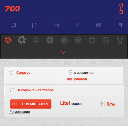
Саратов
,
в сравнении
нет товаров
в корзине нет
товара
Lite!
Вход
версия
Регистрация