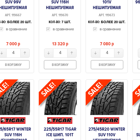
SUV 99V
SUV 116H
101V
9
НЕШИПУЕМАЯ
НЕШИПУЕМАЯ
НЕШИПУЕМАЯ
АРТ. 119667
АРТ. 119670
АРТ. 119673
-ВО:
КОЛ-ВО:
КОЛ-ВО:
БОЛЕЕ 20 ШТ.
7 ШТ.
БОЛЕЕ 20 ШТ.
в сравнение
в сравнение
в сравнение
7 000
p
13 320
p
7 080
p
4
4
4
В КОРЗИНУ
В КОРЗИНУ
В КОРЗИНУ
5/65R17 WINTER
225/55R17 TIGAR
275/45R20 WINTER
SUV 116H
ICE ШИП. 101T
SUV 110V
S