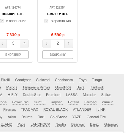
АРТ. 124774
АРТ. 127354
КОЛ-ВО:
КОЛ-ВО:
3 ШТ.
2 ШТ.
в сравнение
в сравнение
7 330
p
6 590
p
3
2
В КОРЗИНУ
В КОРЗИНУ
Pirelli
Goodyear
Gislaved
Continental
Toyo
Tunga
й
Maxxis
Тайвань & Китай
GoodRide
Sava
Hankook
YA
HIFLY
DoubleStar
Premiorri
LASSA
Matador
Sailun
tone
PowerTrac
Sunfull
Kapsen
Rotalla
Farroad
Winrun
Firemax
TRACMAX
ROYAL BLACK
ATLANDER
iLINK
ay
Arivo
Delinte
Razi
GoldStone
YAZD
General Tire
CELAND
Pace
LANDROCK
Neolin
Bearway
Barez
Gripmax