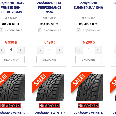
05/60R16 TIGAR
245/40R17 HIGH
225/60R18
2
WINTER 96H
PERFORMANCE
SUMMER SUV 104V
НЕШИПУЕМАЯ
95W
АРТ. 76240
АРТ. 114884
АРТ. 114890
КОЛ-ВО:
КОЛ-ВО:
КОЛ-ВО:
6 ШТ.
5 ШТ.
1 ШТ.
в сравнение
в сравнение
в сравнение
6 930
p
6 190
p
6 200
p
4
4
1
В КОРЗИНУ
В КОРЗИНУ
В КОРЗИНУ
5/65R17 WINTER
285/60R18 WINTER
225/55R17 WINTER
2