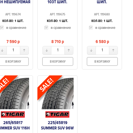
6H НЕШИПУЕМАЯ
103T ШИП.
ШИП.
АРТ. 119674
АРТ. 119675
АРТ. 119680
КОЛ-ВО:
КОЛ-ВО:
КОЛ-ВО:
1 ШТ.
1 ШТ.
1 ШТ.
в сравнение
в сравнение
в сравнение
7 590
p
8 710
p
6 580
p
1
1
1
В КОРЗИНУ
В КОРЗИНУ
В КОРЗИНУ
265/65R17
225/45R19
UMMER SUV 116H
SUMMER SUV 96W