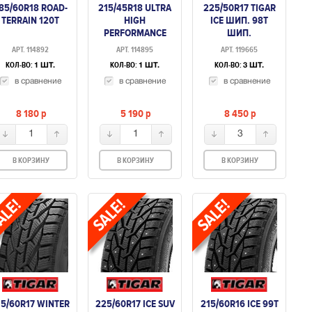
85/60R18 ROAD-
215/45R18 ULTRA
225/50R17 TIGAR
TERRAIN 120T
HIGH
ICE ШИП. 98T
PERFORMANCE
ШИП.
100A1
АРТ. 114892
АРТ. 114895
АРТ. 119665
КОЛ-ВО:
КОЛ-ВО:
КОЛ-ВО:
1 ШТ.
1 ШТ.
3 ШТ.
в сравнение
в сравнение
в сравнение
8 180
p
5 190
p
8 450
p
1
1
3
В КОРЗИНУ
В КОРЗИНУ
В КОРЗИНУ
15/60R17 WINTER
225/60R17 ICE SUV
215/60R16 ICE 99T