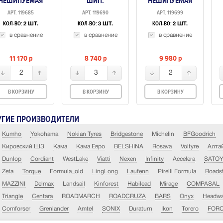
НЕШИПУЕМАЯ
ШИП.
НЕШИПУЕМАЯ
АРТ. 119685
АРТ. 119690
АРТ. 119699
КОЛ-ВО:
КОЛ-ВО:
КОЛ-ВО:
2 ШТ.
3 ШТ.
2 ШТ.
в сравнение
в сравнение
в сравнение
11 170
p
8 740
p
9 980
p
2
3
2
В КОРЗИНУ
В КОРЗИНУ
В КОРЗИНУ
УГИЕ ПРОИЗВОДИТЕЛИ
Kumho
Yokohama
Nokian Tyres
Bridgestone
Michelin
BFGoodrich
Кировский ШЗ
Кама
Кама Евро
BELSHINA
Rosava
Voltyre
Алта
Dunlop
Cordiant
WestLake
Viatti
Nexen
Infinity
Accelera
SATO
Zeta
Torque
Formula_old
LingLong
Laufenn
Pirelli Formula
Roads
MAZZINI
Delmax
Landsail
Kinforest
Habilead
Mirage
COMPASAL
Triangle
Centara
ROADMARCH
ROADCRUZA
BARS
Onyx
Headw
Comforser
Grenlander
Amtel
SONIX
Duraturn
Ikon
Torero
FOR