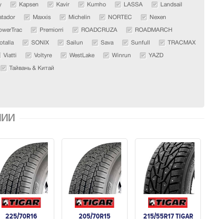
y
Kapsen
Kavir
Kumho
LASSA
Landsail
tador
Maxxis
Michelin
NORTEC
Nexen
owerTrac
Premiorri
ROADCRUZA
ROADMARCH
otalla
SONIX
Sailun
Sava
Sunfull
TRACMAX
Viatti
Voltyre
WestLake
Winrun
YAZD
Тайвань & Китай
ЧИИ
225/70R16
205/70R15
215/55R17 TIGAR