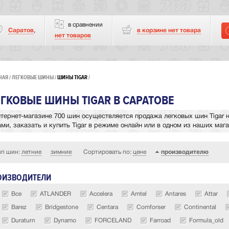
в сравнении
Саратов
,
в корзине нет
товара
нет товаров
НАЯ
ЛЕГКОВЫЕ ШИНЫ
ШИНЫ TIGAR
ГКОВЫЕ ШИНЫ TIGAR В САРАТОВЕ
нтернет-магазине 700 шин осуществляется продажа легковых шин Tigar н
ами, заказать и купить Tigar в режиме онлайн или в одном из наших маг
ип шин:
летние
зимние
Сортировать по:
цене
производителю
ОИЗВОДИТЕЛИ
Все
ATLANDER
Accelera
Amtel
Antares
Attar
Barez
Bridgestone
Centara
Comforser
Continental
Duraturn
Dynamo
FORCELAND
Farroad
Formula_old