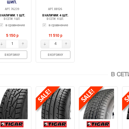
ШИП.
АРТ. 76239
АРТ. 88126
В НАЛИЧИИ:
В НАЛИЧИИ:
1 ШТ.
4 ШТ.
В СЕТИ: 1 ШТ.
В СЕТИ: 4 ШТ.
в сравнение
в сравнение
5 150
p
11 510
p
1
4
В КОРЗИНУ
В КОРЗИНУ
В СЕТ