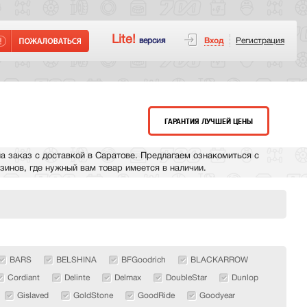
Lite!
версия
Вход
Регистрация
ГАРАНТИЯ ЛУЧШЕЙ ЦЕНЫ
а заказ с доставкой в Саратове. Предлагаем ознакомиться с
азинов, где нужный вам товар имеется в наличии.
BARS
BELSHINA
BFGoodrich
BLACKARROW
Cordiant
Delinte
Delmax
DoubleStar
Dunlop
Gislaved
GoldStone
GoodRide
Goodyear