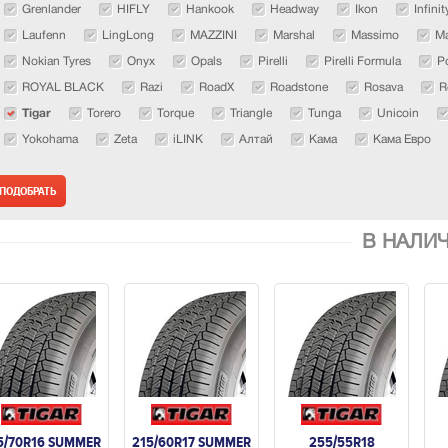
Grenlander
HIFLY
Hankook
Headway
Ikon
Infinit
Laufenn
LingLong
MAZZINI
Marshal
Massimo
Ma
Nokian Tyres
Onyx
Opals
Pirelli
Pirelli Formula
P
ROYAL BLACK
Razi
RoadX
Roadstone
Rosava
R
Tigar
Torero
Torque
Triangle
Tunga
Unicoin
Yokohama
Zeta
iLINK
Алтай
Кама
Кама Евро
В НАЛИ
5/70R16 SUMMER
215/60R17 SUMMER
255/55R18